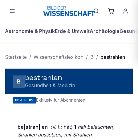
Astronomie & Physik
Erde & Umwelt
Archäologie
Gesundh
Startseite
/
Wissenschaftslexikon
/
B
/
bestrahlen
bestrahlen
B
Gesundheit & Medizin
Exklusiv für Abonnenten
BDW PLUS
be|strah|len
〈V. t.; hat〉
1
hell beleuchten,
Strahlen aussetzen, mit Strahlen