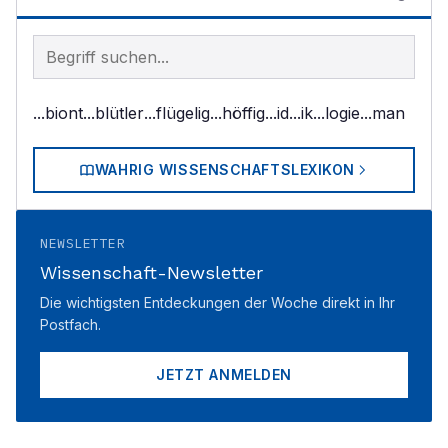
Begriff im Lexikon suchen
...biont
...blütler
...flügelig
...höffig
...id
...ik
...logie
...man
WAHRIG WISSENSCHAFTSLEXIKON
NEWSLETTER
Wissenschaft-Newsletter
Die wichtigsten Entdeckungen der Woche direkt in Ihr
Postfach.
JETZT ANMELDEN