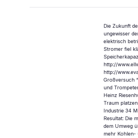
Die Zukunft des Elektroautos ist nach dem enttäuschenden Großversuch auf Rügen ungewisser denn je. Selbst Optimisten sind leiser geworden, wenn es um die Chancen elektrisch betriebener Straßenfahrzeuge geht. Die Ökobilanz der auf Rügen getesteten Stromer fiel kläglich aus. Nun hoffen die Entwickler auf Akkumulatoren mit mehr Speicherkapazität und niedrigerem Preis. INFOS IM INTERNET: Batterielexikon: http://www.ellw.varta.de/d4.html Electric Vehicle Organization of the Americas: http://www.evaa.org. Experimente können schlecht ausgehen. So geschehen beim Großversuch “Erprobung von Elektrofahrzeugen der neuesten Generation”: Mit Pauken und Trompeten am 2. Oktober 1992 vom damaligen Bundesforschungsminister Dr. Heinz Riesenhuber auf Rügen gestartet, hat seine Auswertung jetzt einen rosigen Öko-Traum platzen lassen. 60 Millionen Mark hat das Projekt gekostet, wovon die beteiligte Industrie 34 Millionen trug und das Bundesforschungsministerium den Rest. Das Resultat: Die mit Strom betriebenen Testfahrzeuge auf der Ostseeinsel erzeugten – auf dem Umweg über die stromproduzierenden Kraftwerke – pro gefahrenem Kilometer mehr Kohlen- und Schwefeldioxid als herkömmliche Benzin- oder Dieselfahrzeuge. Auf der Habenseite vermerkten die Tester zwar, die E-Mobile hätten “vergleichsweise sehr geringe Mengen an Kohlenwasserstoffen und zumeist niedrigere Mengen an Stickoxiden” verursacht. Doch beim Einsatz an Primärenergie lagen die Elektroautos, laut 1997 veröffentlichtem Abschlußbericht, wiederum deutlich über den Autos mit Verbrennungsmotoren. Mehr als dreieinhalb Jahre lang hatten Fahrzeughersteller auf der Ostseeinsel zwischen 36 und zuletzt 60 Elektroautos auf Alltagstauglichkeit getestet. Anhand der Daten verglich das Institut f