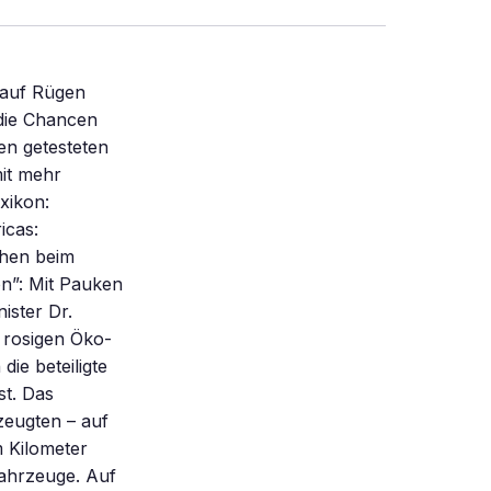
tituten Zukunftsziele formuliert: Mittelfristig fordert das Konsortium die Entwicklung von Akkumulatoren mit einem spezifischen Energieinhalt von mindestens 80 Wattstunden pro Kilogramm (Wh/kg). Langfristig sollen sogar 200 Wh/kg erreicht werden. Von solchen Leistungen sind die heute verwendbaren Speichersysteme für Elektroautos (Bedingung: viersitziger Fahrgastraum, Batterien nur im Kofferraum) weit entfernt: Blei-Akkumulatoren: Ihre Energiedichte von 30 Wh/kg ermöglicht einem Fahrzeug von einer Tonne Gewicht etwa 50 Kilometer Reichweite. Batteriekosten, bezogen auf den entnommenen Strom: etwa 375 Mark pro Kilowattstunde. Nickel/Kadmium-Akkumulatoren: Sie erreichen 50 Wh/kg Energiedichte. Das eine Tonne wiegende E-Mobil kommt damit zirka 100 Kilometer weit. Batteriekosten: etwa 1000 Mark pro Kilowattstunde. Nickel/Metallhydrid-Akkumulatoren: Mit 80 Wh/kg Energiedichte können sie – allerdings erst als Prototypen verfügbar – einem Ein-Tonnen-Elektroauto etwa 160 Kilometer Reichweite verleihen. Batteriekosten: 2000 Mark pro Kilowattstunde. Zink/Luft-Akkumulatoren: Wegen des großen Gewichts nur für schwere Nutzfahrzeuge geeignet. Große Hoffnungen setzen die Batterieforscher auf Hochtemperatur- Akkumula