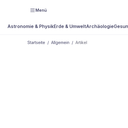
Menü
Astronomie & Physik
Erde & Umwelt
Archäologie
Gesun
Startseite
/
Allgemein
/
Artikel
ALLGEMEIN
Bessere Batt
müssen her!