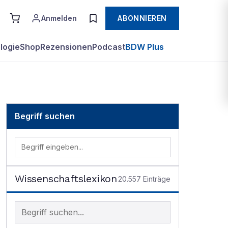
Anmelden
ABONNIEREN
logie
Shop
Rezensionen
Podcast
BDW Plus
Begriff suchen
Wissenschaftslexikon
20.557
Einträge
Begriff im Lexikon suchen