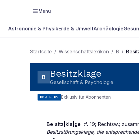
Menü
Astronomie & Physik
Erde & Umwelt
Archäologie
Gesun
Startseite
/
Wissenschaftslexikon
/
B
/
Besit
Besitzklage
B
Gesellschaft & Psychologie
Exklusiv für Abonnenten
BDW PLUS
Be|sitz|kla|ge
〈f. 19; Rechtsw.; zusam
Besitzstörungsklage, die entsprechende