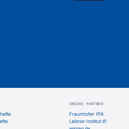
UNSERE PARTNER
hefte
Fraunhofer IPA
efte
Leibniz-Institut ifl
wissen.de