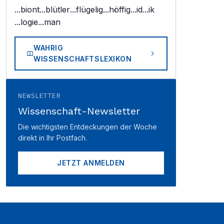
...biont
...blütler
...flügelig
...höffig
...id
...ik
...logie
...man
WAHRIG
WISSENSCHAFTSLEXIKON
NEWSLETTER
Wissenschaft-Newsletter
Die wichtigsten Entdeckungen der Woche
direkt in Ihr Postfach.
JETZT ANMELDEN