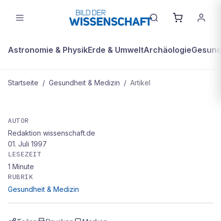
Astronomie & Physik
Erde & Umwelt
Archäologie
Gesundh
Startseite
/
Gesundheit & Medizin
/
Artikel
GESUNDHEIT & MEDIZIN
Beruhigungsmittel fördern
AUTOR
Redaktion wissenschaft.de
Gehirnverfall
01. Juli 1997
LESEZEIT
1
Minute
RUBRIK
Gesundheit & Medizin