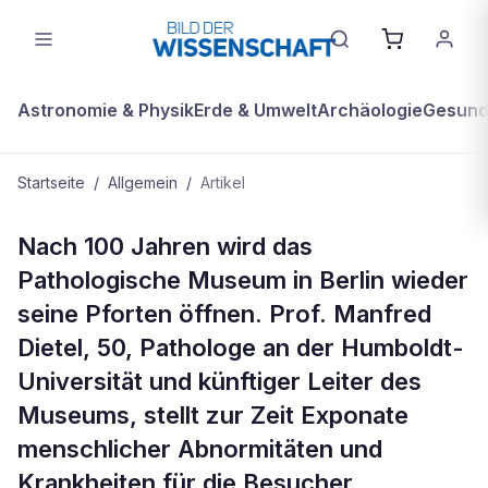
Astronomie & Physik
Erde & Umwelt
Archäologie
Gesundh
Startseite
/
Allgemein
/
Artikel
ALLGEMEIN
Nach 100 Jahren wird das
Berliner Gruselkabinett
Pathologische Museum in Berlin wieder
seine Pforten öffnen. Prof. Manfred
Dietel, 50, Pathologe an der Humboldt-
Universität und künftiger Leiter des
Museums, stellt zur Zeit Exponate
menschlicher Abnormitäten und
Krankheiten für die Besucher