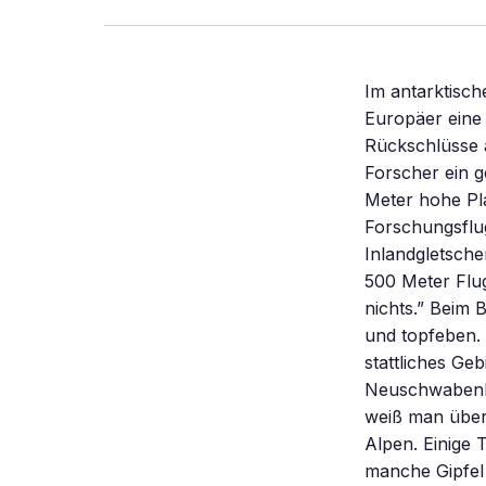
Im antarktischen Eis steckt ein Gebirge so groß wie die Alpen. Ab Herbst wollen Europäer eine Eiskernbohrung in der Antarktis niederbringen. Die Daten sollen Rückschlüsse auf das Erdklima ermöglichen. Bei den Vorbereitungen entdeckten Forscher ein gewaltiges Gebirge. In makellosem Weiß liegt es da, das eisige, rund 3000 Meter hohe Plateau von Dronning Maud Land in der Ost-antarktis. Das deutsche Forschungsflugzeug Polar 2 hat von der provisorischen Piste auf dem riesigen Inlandgletscher abgehoben. Pilot Andreas Knüppel bringt die Dornier DO 228-101 auf 500 Meter Flughöhe. „ Das hat doch was Unglaubliches: unten weiß, oben blau – sonst nichts.” Beim Blick aus der zweimotorigen Maschine wirkt Dronning Maud Land endlos – und topfeben. Ein Trugschluß. Denn der kilometerdicke Eispanzer verdeckt ein stattliches Gebirge. Die ersten Hinweise darauf erbrachte die deutsche Neuschwabenland-Expedition von 1938/39. Doch erst seit Mitte der neunziger Jahre weiß man über dessen Ausmaße wirklich Bescheid: Das Gebirge ist so groß wie die Alpen. Einige Täler dieser antarktischen Alpen reichen bis unter den Meeresspiegel, manche Gipfel steigen auf 3000 Meter über Normalnull. Der Jahrmillionen währende Schneefall hat das wilde Auf und Ab wie mit einem straff gespannten weißen Tuch zugedeckt. Einen Namen hat die im Eis begrabene Entdeckung noch nicht. Doch die Forscher des deutschen Alfred-Wegener-Instituts für Polar- und Meeresforschung (AWI) in Bremerhaven kennen „ihre Berge” mittlerweile ganz gut. Ein spezielles Eisradar macht’s möglich: Das elektromagnetische Reflexionsverfahren (EMR) – seit dem Südsommer 1994/95 erfolgreich im AWI-Einsatz – blickt problemlos 4000 Meter ins Eis hinein. Pilot Knüppel zieht kontinuierlich seine Meßbahnen über dem blendenden Weiß, konstant mit 240 Kilometern pro Stunde. In festen Intervallen wer