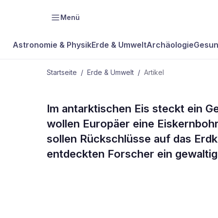
Menü
Astronomie & Physik
Erde & Umwelt
Archäologie
Gesun
Startseite
/
Erde & Umwelt
/
Artikel
ERDE & UMWELT
Im antarktischen Eis steckt ein G
Berge im
wollen Europäer eine Eiskernbohr
sollen Rückschlüsse auf das Erdk
Eisgrab
entdeckten Forscher ein gewaltig