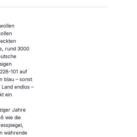
itees von EPICA. Die erste Phase (Erkundung von Dronning Maud Land und Bohrung Dome C) kostet knapp 40 Millionen Mark. Gut 40 Prozent davon stammen aus dem Klima- und Umwelt-Programm der Europäischen Kommission, den Rest zahlen die EPICA-Mitgliedsländer. Südpolare Flugstunden Die Erkundung der Antarktis vom Flugzeug aus hat eine lange Tradition. 1928 überflogen der Australier Sir George Wilkins und der Amerikaner C. B. Eielson als erste Menschen den Kontinent. Detaillierte Luftfotos von Dronning Maud Land brachte die dritte deutsche Antarktis-Expedition 1938/39 unter Leitung des Polarkapitäns Alfred Ritscher. Ausgangspunkt für die Fotogrammetrie-Flüge war die MS Schwabenland. Das Schiff wurde normalerweise als Stützpunkt der Lufthansa im Postverkehr nach Südameri