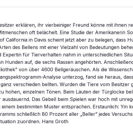
tzer erklären, ihr vierbeiniger Freund könne mit ihnen r
Mitmenschen oft belächelt. Eine Studie der Amerikanerin S
 of California in Davis scheint jetzt aber zu belegen, dass 
rten des Bellens mit einer Vielzahl von Bedeutungen behe
d Expertin für Tierverhalten nahm in unterschiedlichen Sit
hn Hunden auf, die sechs Rassen angehörten. Anschließend
bliothek” von über 4600 Bellgeräuschen. Als die Wissenscha
langspektrogramm-Analyse unterzog, fand sie heraus, dass
 ganz verschieden bellten. Wurden die Tiere vom Besitzer g
 zu hohen, einzelnen Tönen. Beim Läuten der Türglocke bellt
r ausdauernd. Das Gebell beim Spielen war hoch mit unre
t einem bestimmten Muster entsprachen. Erstaunlich: Yin ko
ramms schließlich 80 Prozent aller „Beller” jedes Versuch
ituation zuordnen. Hans Groth