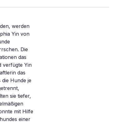
eden, werden
ophia Yin von
Hunde
rrschen. Die
uationen das
 verfügte Yin
ftlerin das
 die Hunde je
etrennt,
en sie tiefer,
gelmäßigen
nnte mit Hilfe
shundes einer