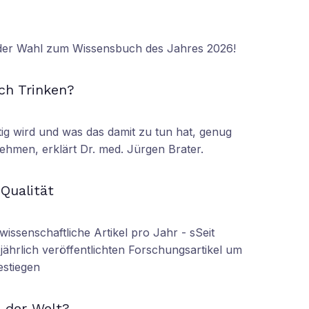
 der Wahl zum Wissensbuch des Jahres 2026!
N
ch Trinken?
tig wird und was das damit zu tun hat, genug
ehmen, erklärt Dr. med. Jürgen Brater.
N
 Qualität
wissenschaftliche Artikel pro Jahr - sSeit
r jährlich veröffentlichten Forschungsartikel um
estiegen
N
 der Welt?