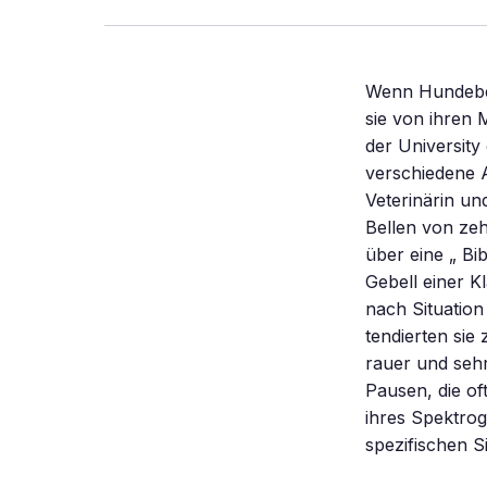
Wenn Hundebesi
sie von ihren 
der University
verschiedene A
Veterinärin un
Bellen von ze
über eine „ Bi
Gebell einer K
nach Situation
tendierten sie
rauer und seh
Pausen, die of
ihres Spektrog
spezifischen S