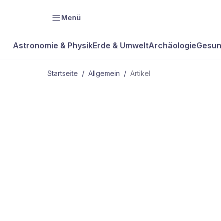
Menü
Astronomie & Physik
Erde & Umwelt
Archäologie
Gesun
Startseite
/
Allgemein
/
Artikel
ALLGEMEIN
Bello bellt
bedeutungsv