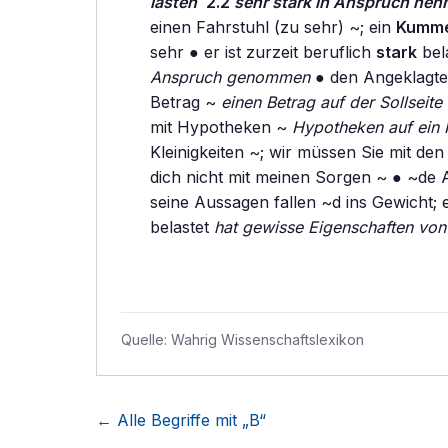
lasten
2.2
sehr stark in Anspruch ne
einen Fahrstuhl (zu sehr) ~; ein
Kumm
sehr ● er ist zurzeit beruflich
stark
bel
Anspruch genommen
● den Angeklagt
Betrag ~
einen Betrag auf der Sollseit
mit Hypotheken ~
Hypotheken auf ein
Kleinigkeiten ~; wir müssen Sie mit de
dich nicht mit meinen Sorgen ~ ● ~de
seine Aussagen fallen ~d ins Gewicht; er
belastet
hat gewisse Eigenschaften von
Quelle:
Wahrig Wissenschaftslexikon
← Alle Begriffe mit „
B
“