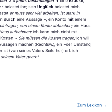
hmen
2.3
jmdn. beschuldigen
● eine
Brücke,
er
belastet ihn; sein
Unglück
belastet mich
astet
er muss sehr viel arbeiten, ist stark in
en
durch
eine Aussage ~; ein Konto
mit
einem
e eintragen, von einem Konto abbuchen;
ein Haus
 Haus aufnehmen;
ich kann mich nicht mit
n Kosten ~
Sie müssen die Kosten tragen;
ich will
 Aussagen machen 〈Rechtsw.〉; ein ~der Umstand;
 ist (von seines Vaters Seite her) erblich
 seinem Vater geerbt
Zum Lexikon →