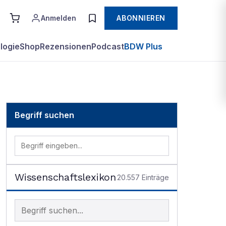
Anmelden
ABONNIEREN
logie
Shop
Rezensionen
Podcast
BDW Plus
Begriff suchen
Wissenschaftslexikon
20.557
Einträge
Begriff im Lexikon suchen