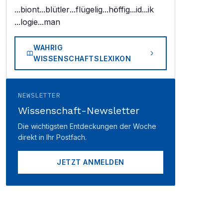
...biont
...blütler
...flügelig
...höffig
...id
...ik
...logie
...man
WAHRIG
WISSENSCHAFTSLEXIKON
NEWSLETTER
Wissenschaft-Newsletter
Die wichtigsten Entdeckungen der Woche
direkt in Ihr Postfach.
JETZT ANMELDEN