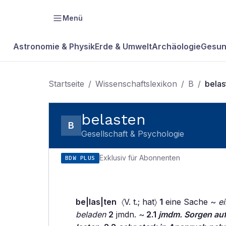
Menü
Astronomie & Physik
Erde & Umwelt
Archäologie
Gesun
Startseite
/
Wissenschaftslexikon
/
B
/
belas
belasten
B
Gesellschaft & Psychologie
Exklusiv für Abonnenten
BDW PLUS
be|las|ten
〈V. t.; hat〉
1
eine Sache ~
ei
beladen
2
jmdn. ~
2.1
jmdm. Sorgen auf