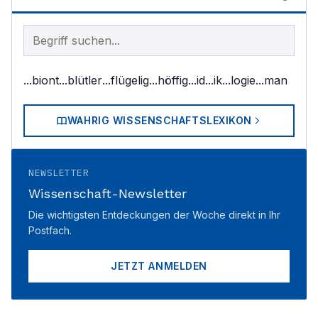
Begriff im Lexikon suchen
...biont
...blütler
...flügelig
...höffig
...id
...ik
...logie
...man
WAHRIG WISSENSCHAFTSLEXIKON
NEWSLETTER
Wissenschaft-Newsletter
Die wichtigsten Entdeckungen der Woche direkt in Ihr
Postfach.
JETZT ANMELDEN