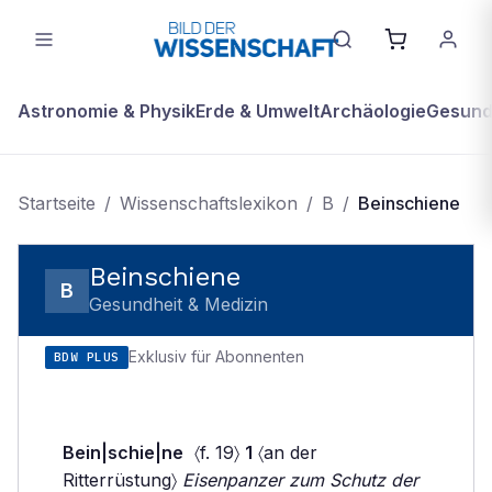
Astronomie & Physik
Erde & Umwelt
Archäologie
Gesundh
Startseite
/
Wissenschaftslexikon
/
B
/
Beinschiene
Beinschiene
B
Gesundheit & Medizin
Exklusiv für Abonnenten
BDW PLUS
Bein|schie|ne
〈f. 19〉
1
〈an der
Ritterrüstung〉
Eisenpanzer zum Schutz der