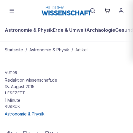
Astronomie & Physik
Erde & Umwelt
Archäologie
Gesundh
Startseite
/
Astronomie & Physik
/
Artikel
ASTRONOMIE & PHYSIK
bdw-Seminar mit Nobelpreisträger
AUTOR
Redaktion wissenschaft.de
Klaus von Klitzing
18. August 2015
LESEZEIT
1
Minute
RUBRIK
Astronomie & Physik