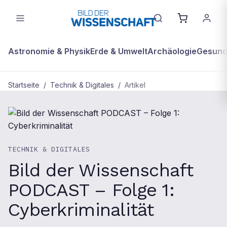
Astronomie & Physik
Erde & Umwelt
Archäologie
Gesundh
Startseite
/
Technik & Digitales
/
Artikel
TECHNIK & DIGITALES
Bild der Wissenschaft
PODCAST – Folge 1:
Cyberkriminalität