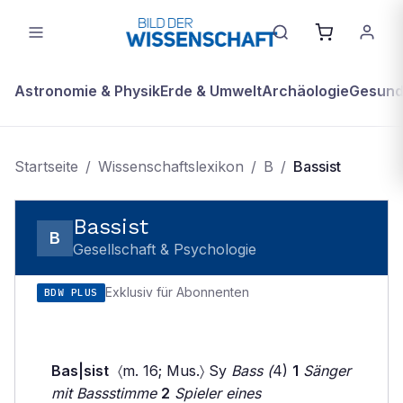
Astronomie & Physik
Erde & Umwelt
Archäologie
Gesundh
Startseite
/
Wissenschaftslexikon
/
B
/
Bassist
Bassist
B
Gesellschaft & Psychologie
Exklusiv für Abonnenten
BDW PLUS
Bas|sist
〈m. 16; Mus.〉 Sy
Bass (
4)
1
Sänger
mit Bassstimme
2
Spieler eines