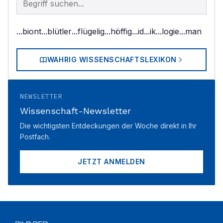
...biont
...blütler
...flügelig
...höffig
...id
...ik
...logie
...man
WAHRIG WISSENSCHAFTSLEXIKON
NEWSLETTER
Wissenschaft-Newsletter
Die wichtigsten Entdeckungen der Woche direkt in Ihr
Postfach.
JETZT ANMELDEN