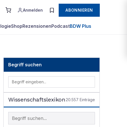
Anmelden
ABONNIEREN
logie
Shop
Rezensionen
Podcast
BDW Plus
Begriff suchen
Wissenschaftslexikon
20.557
Einträge
Begriff im Lexikon suchen