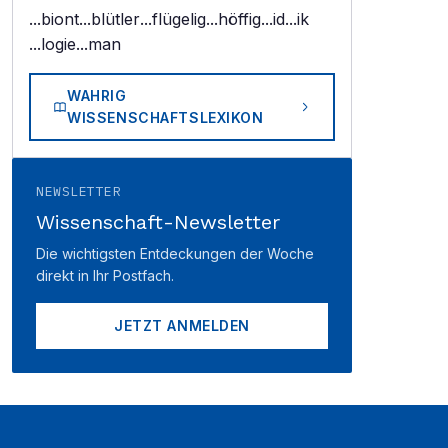
...biont
...blütler
...flügelig
...höffig
...id
...ik
...logie
...man
WAHRIG
WISSENSCHAFTSLEXIKON
NEWSLETTER
Wissenschaft-Newsletter
Die wichtigsten Entdeckungen der Woche
direkt in Ihr Postfach.
JETZT ANMELDEN