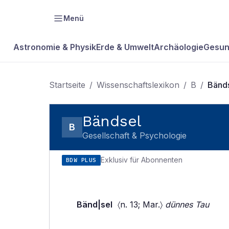
Menü
Astronomie & Physik
Erde & Umwelt
Archäologie
Gesun
Startseite
/
Wissenschaftslexikon
/
B
/
Bänd
Bändsel
B
Gesellschaft & Psychologie
Exklusiv für Abonnenten
BDW PLUS
Bänd|sel
〈n. 13; Mar.〉
dünnes Tau