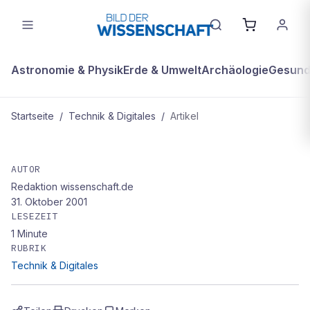
Astronomie & Physik
Erde & Umwelt
Archäologie
Gesundh
Startseite
/
Technik & Digitales
/
Artikel
TECHNIK & DIGITALES
Auto findet Parklücken
AUTOR
Redaktion wissenschaft.de
31. Oktober 2001
LESEZEIT
1
Minute
RUBRIK
Technik & Digitales