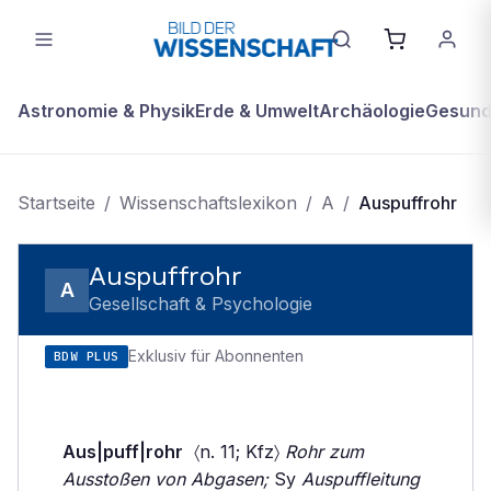
Astronomie & Physik
Erde & Umwelt
Archäologie
Gesundh
Startseite
/
Wissenschaftslexikon
/
A
/
Auspuffrohr
Auspuffrohr
A
Gesellschaft & Psychologie
Exklusiv für Abonnenten
BDW PLUS
Aus|puff|rohr
〈n. 11; Kfz〉
Rohr zum
Ausstoßen von Abgasen;
Sy
Auspuffleitung