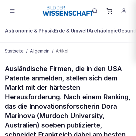
Astronomie & Physik
Erde & Umwelt
Archäologie
Gesundh
Startseite
/
Allgemein
/
Artikel
ALLGEMEIN
Ausländische Firmen, die in den USA
Ausländische Firmen, die in den
Patente anmelden, stellen sich dem
Markt mit der härtesten
Herausforderung. Nach einem Ranking,
das die Innovationsforscherin Dora
Marinova (Murdoch University,
Australien) soeben publizierte,
schneidet Frankreich dabei am besten