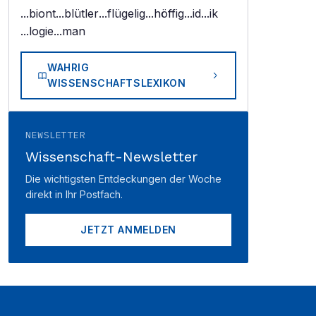
...biont
...blütler
...flügelig
...höffig
...id
...ik
...logie
...man
WAHRIG
WISSENSCHAFTSLEXIKON
NEWSLETTER
Wissenschaft-Newsletter
Die wichtigsten Entdeckungen der Woche
direkt in Ihr Postfach.
JETZT ANMELDEN