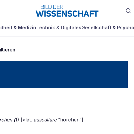
dheit & Medizin
Technik & Digitales
Gesellschaft & Psycho
ltieren
rchen (
1) [<lat.
auscultare
”horchen“]