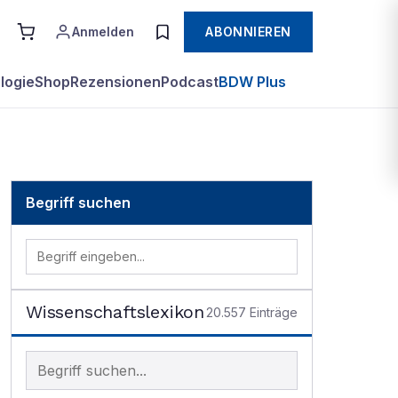
Anmelden
ABONNIEREN
logie
Shop
Rezensionen
Podcast
BDW Plus
Begriff suchen
Wissenschaftslexikon
20.557
Einträge
Begriff im Lexikon suchen