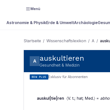
Menü
Astronomie & Physik
Erde & Umwelt
Archäologie
Gesun
Startseite
/
Wissenschaftslexikon
/
A
/
ausku
auskultieren
A
Gesundheit & Medizin
Exklusiv für Abonnenten
BDW PLUS
auskul|tie|ren
〈V. t.; hat; Med.〉 =
abho