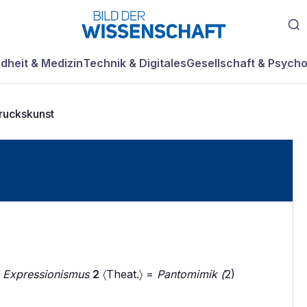
dheit & Medizin
Technik & Digitales
Gesellschaft & Psycho
ruckskunst
〉
Expressionismus
2
〈Theat.〉 =
Pantomimik (
2)