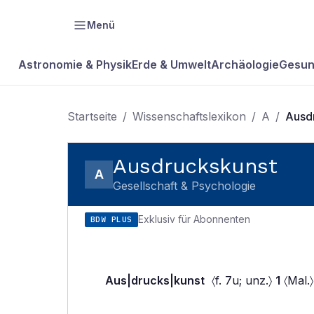
Menü
Astronomie & Physik
Erde & Umwelt
Archäologie
Gesun
Startseite
/
Wissenschaftslexikon
/
A
/
Ausd
Ausdruckskunst
A
Gesellschaft & Psychologie
Exklusiv für Abonnenten
BDW PLUS
Aus|drucks|kunst
〈f. 7u; unz.〉
1
〈Mal.