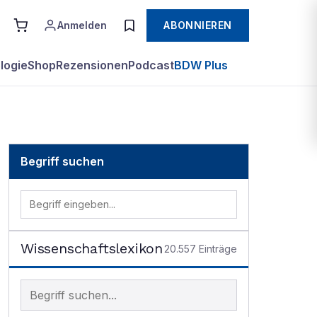
Anmelden
ABONNIEREN
logie
Shop
Rezensionen
Podcast
BDW Plus
Begriff suchen
Wissenschaftslexikon
20.557
Einträge
Begriff im Lexikon suchen