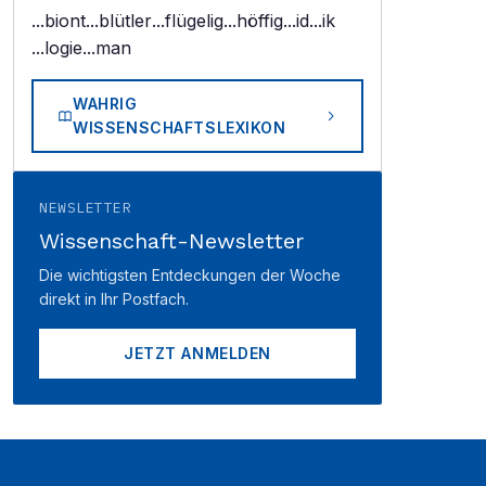
...biont
...blütler
...flügelig
...höffig
...id
...ik
...logie
...man
WAHRIG
WISSENSCHAFTSLEXIKON
NEWSLETTER
Wissenschaft-Newsletter
Die wichtigsten Entdeckungen der Woche
direkt in Ihr Postfach.
JETZT ANMELDEN