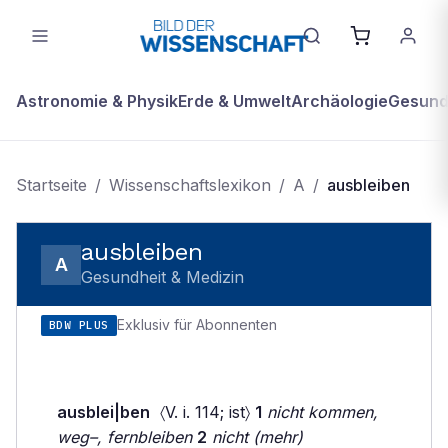
Astronomie & Physik
Erde & Umwelt
Archäologie
Gesundh
Startseite
/
Wissenschaftslexikon
/
A
/
ausbleiben
ausbleiben
A
Gesundheit & Medizin
Exklusiv für Abonnenten
BDW PLUS
ausblei|ben
〈V. i. 114; ist〉
1
nicht kommen,
weg–, fernbleiben
2
nicht (mehr)