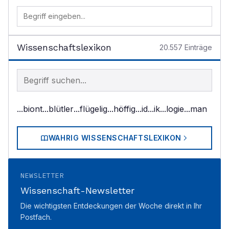
Wissenschaftslexikon
20.557
Einträge
Begriff im Lexikon suchen
...biont
...blütler
...flügelig
...höffig
...id
...ik
...logie
...man
WAHRIG WISSENSCHAFTSLEXIKON
NEWSLETTER
Wissenschaft-Newsletter
Die wichtigsten Entdeckungen der Woche direkt in Ihr
Postfach.