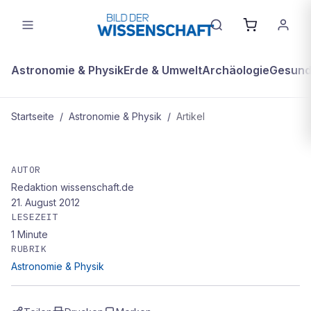
Astronomie & Physik
Erde & Umwelt
Archäologie
Gesundh
Startseite
/
Astronomie & Physik
/
Artikel
ASTRONOMIE & PHYSIK
Aus Liebe zur Physik
AUTOR
Redaktion wissenschaft.de
21. August 2012
LESEZEIT
1
Minute
RUBRIK
Astronomie & Physik