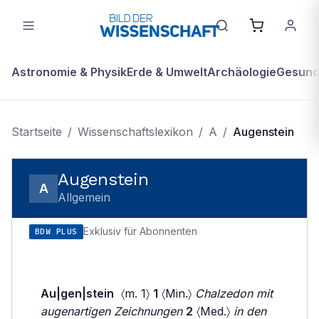
Astronomie & Physik
Erde & Umwelt
Archäologie
Gesundh
Startseite
/
Wissenschaftslexikon
/
A
/
Augenstein
Augenstein
A
Allgemein
Exklusiv für Abonnenten
BDW PLUS
Au|gen|stein
〈m. 1〉
1
〈Min.〉
Chalzedon mit
augenartigen Zeichnungen
2
〈Med.〉
in den