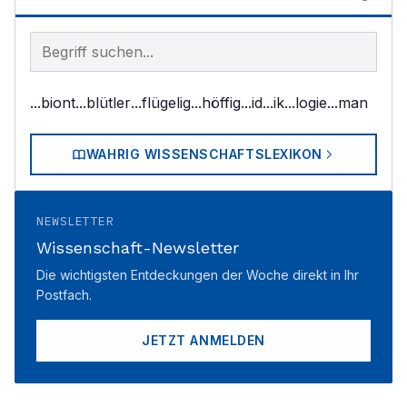
Begriff im Lexikon suchen
...biont
...blütler
...flügelig
...höffig
...id
...ik
...logie
...man
WAHRIG WISSENSCHAFTSLEXIKON
NEWSLETTER
Wissenschaft-Newsletter
Die wichtigsten Entdeckungen der Woche direkt in Ihr
Postfach.
JETZT ANMELDEN