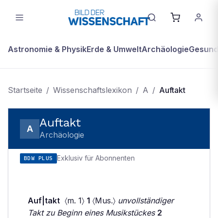
Astronomie & Physik
Erde & Umwelt
Archäologie
Gesundh
Startseite
/
Wissenschaftslexikon
/
A
/
Auftakt
Auftakt
A
Archäologie
Exklusiv für Abonnenten
BDW PLUS
Auf|takt
〈m. 1〉
1
〈Mus.〉
unvollständiger
Takt zu Beginn eines Musikstückes
2