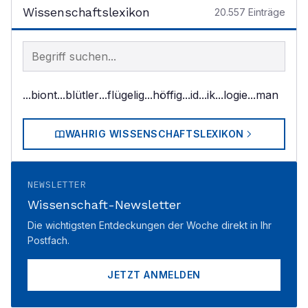
Wissenschaftslexikon
20.557
Einträge
Begriff im Lexikon suchen
...biont
...blütler
...flügelig
...höffig
...id
...ik
...logie
...man
WAHRIG WISSENSCHAFTSLEXIKON
NEWSLETTER
Wissenschaft-Newsletter
Die wichtigsten Entdeckungen der Woche direkt in Ihr
Postfach.
JETZT ANMELDEN