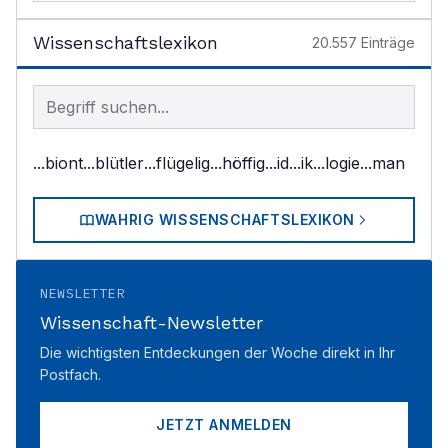
Wissenschaftslexikon
20.557
Einträge
Begriff im Lexikon suchen
...biont
...blütler
...flügelig
...höffig
...id
...ik
...logie
...man
WAHRIG WISSENSCHAFTSLEXIKON
NEWSLETTER
Wissenschaft-Newsletter
Die wichtigsten Entdeckungen der Woche direkt in Ihr
Postfach.
JETZT ANMELDEN