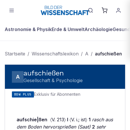
Astronomie & Physik
Erde & Umwelt
Archäologie
Gesundh
Startseite
/
Wissenschaftslexikon
/
A
/
aufschießen
aufschießen
A
Gesellschaft & Psychologie
Exklusiv für Abonnenten
BDW PLUS
aufschie|ßen
〈V. 213〉
I
〈V. i.; ist〉
1
rasch aus
dem Boden hervorsprießen (Saat)
2
sehr