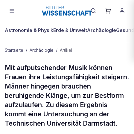
Astronomie & Physik
Erde & Umwelt
Archäologie
Gesundh
Startseite
/
Archäologie
/
Artikel
ARCHÄOLOGIE
Mit aufputschender Musik können
Aufputschende Musik steigert
Frauen ihre Leistungsfähigkeit steigern.
Leistungsfähigkeit von Frauen
Männer hingegen brauchen
beruhigende Klänge, um zur Bestform
aufzulaufen. Zu diesem Ergebnis
kommt eine Untersuchung an der
Technischen Universität Darmstadt.