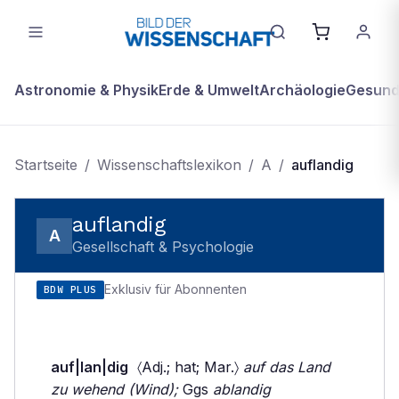
Astronomie & Physik
Erde & Umwelt
Archäologie
Gesundh
Startseite
/
Wissenschaftslexikon
/
A
/
auflandig
auflandig
A
Gesellschaft & Psychologie
Exklusiv für Abonnenten
BDW PLUS
auf|lan|dig
〈Adj.; hat; Mar.〉
auf das Land
zu wehend (Wind);
Ggs
ablandig