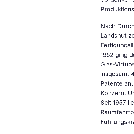
Produktions
Nach Durchg
Landshut z
Fertigungsl
1952 ging d
Glas-Virtuo
insgesamt 
Patente an.
Konzern. Un
Seit 1957 li
Raumfahrtpr
Führungskra