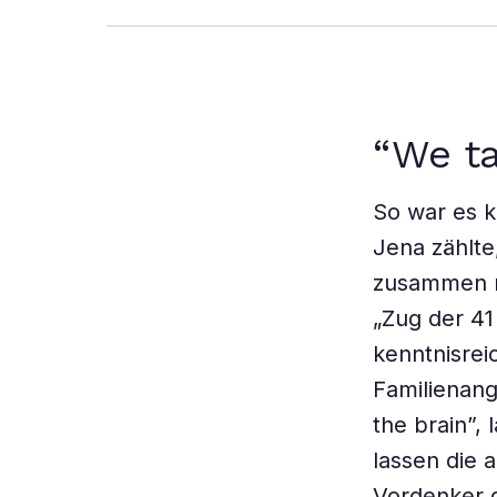
“We ta
So war es k
Jena zählte
zusammen m
„Zug der 41 
kenntnis­re
Familienang
the brain”,
lassen die 
Vordenker d