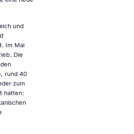
teich und
nd
t. Im Mai
ieb. Die
 den
, rund 40
ieder zum
t hatten:
kani­schen
e