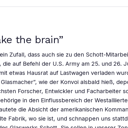
ke the brain”
ein Zufall, dass auch sie zu den Schott-Mitarbei
, die auf Befehl der U.S. Army am 25. und 26. J
it etwas Hausrat auf Lastwagen verladen wur
Glasmacher”, wie der Konvoi als­bald hieß, depor
ichs­ten Forscher, Entwickler und Facharbeiter 
ehörige in den Einfluss­bereich der Westalliiert
 lautete die Absicht der amerikanischen Komman
alte Fabrik, wo sie ist, und schnappen uns statt
es Glaswerks Schott. Sie sollen in unserer Zo