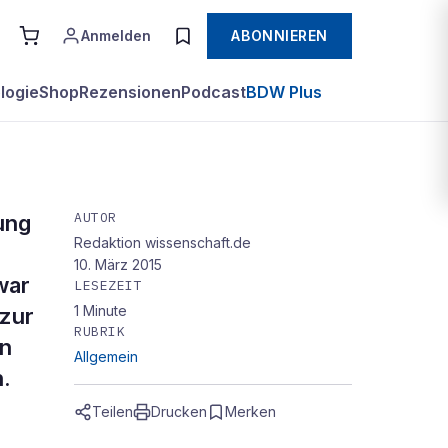
Anmelden
ABONNIEREN
logie
Shop
Rezensionen
Podcast
BDW Plus
AUTOR
ung
Redaktion wissenschaft.de
10. März 2015
war
LESEZEIT
1
Minute
 zur
RUBRIK
en
Allgemein
n.
Teilen
Drucken
Merken