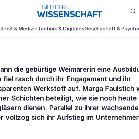
dheit & Medizin
Technik & Digitales
Gesellschaft & Psycho
gann die gebürtige Weimarerin eine Ausbild
s Unbekannte -
 fiel rasch durch ihr Engagement und ihr
pa­renten Werkstoff auf. Marga Faulstich 
er Schichten beteiligt, wie sie noch heute
gläsern dienen. Parallel zu ihrer wachsend
er vollzog sich ihr Aufstieg im Unternehme