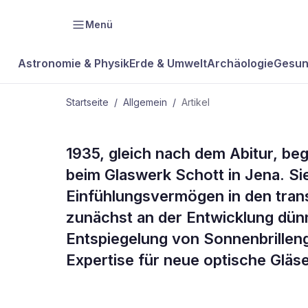
Menü
Astronomie & Physik
Erde & Umwelt
Archäologie
Gesun
Startseite
/
Allgemein
/
Artikel
ALLGEMEIN
1935, gleich nach dem Abitur, be
Aufbruch in
beim Glaswerk Schott in Jena. Sie
Einfühlungsvermögen in den trans
Lösung
zunächst an der Entwicklung dünn
Entspie­gelung von Sonnenbrillen
Expertise für neue optische Gläs