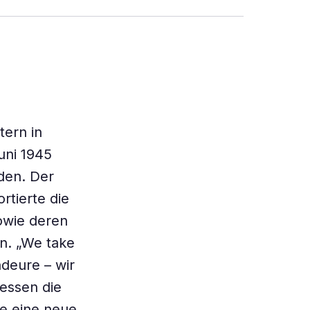
tern in
uni 1945
den. Der
­tierte die
sowie deren
en. „We take
deure – wir
dessen die
ne eine neue