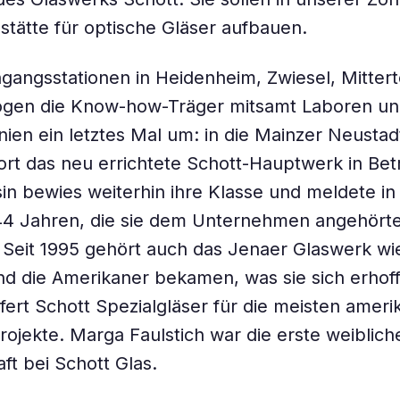
stätte für optische Gläser aufbauen.
angsstationen in Heiden­heim, Zwiesel, Mitter
ogen die Know-how-Träger mitsamt Laboren u
inien ein letztes Mal um: in die Mainzer Neustad
ort das neu errichtete Schott-Hauptwerk in Betr
sin bewies weiterhin ihre Klasse und meldete in
44 Jahren, die sie dem Unternehmen angehörte
 Seit 1995 gehört auch das Jenaer Glaswerk w
d die Amerikaner bekamen, was sie sich erhoff
efert Schott Spezialgläser für die meisten ameri
ojekte. Marga Faulstich war die erste weiblich
ft bei Schott Glas.