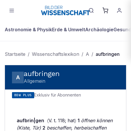
Astronomie & Physik
Erde & Umwelt
Archäologie
Gesundh
Startseite
/
Wissenschaftslexikon
/
A
/
aufbringen
aufbringen
A
Allgemein
Exklusiv für Abonnenten
BDW PLUS
aufbrin|gen
〈V. t. 118; hat〉
1
öffnen können
(Kiste, Tür)
2
beschaffen, herbeischaffen