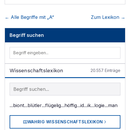
← Alle Begriffe mit „
A
“
Zum Lexikon →
Begriff suchen
Wissenschaftslexikon
20.557
Einträge
Begriff im Lexikon suchen
...biont
...blütler
...flügelig
...höffig
...id
...ik
...logie
...man
WAHRIG WISSENSCHAFTSLEXIKON