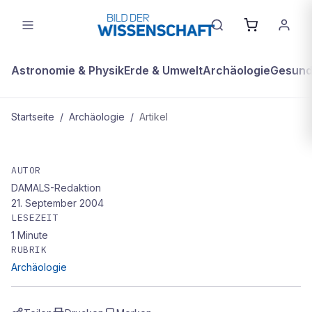
Astronomie & Physik
Erde & Umwelt
Archäologie
Gesundh
Startseite
/
Archäologie
/
Artikel
ARCHÄOLOGIE
Auf den Spuren der Maya
AUTOR
DAMALS-Redaktion
21. September 2004
LESEZEIT
1
Minute
RUBRIK
Archäologie