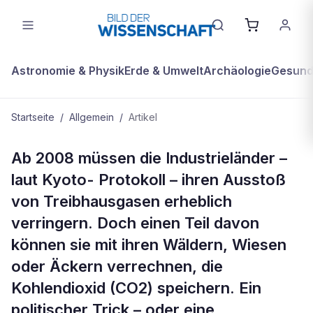
Astronomie & Physik
Erde & Umwelt
Archäologie
Gesundh
Startseite
/
Allgemein
/
Artikel
ALLGEMEIN
Ab 2008 müssen die Industrieländer –
Auf dem Holzweg?
laut Kyoto- Protokoll – ihren Ausstoß
von Treibhausgasen erheblich
verringern. Doch einen Teil davon
können sie mit ihren Wäldern, Wiesen
oder Äckern verrechnen, die
Kohlendioxid (CO2) speichern. Ein
politischer Trick – oder eine