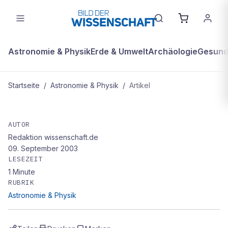
Astronomie & Physik
Erde & Umwelt
Archäologie
Gesundh
Startseite
/
Astronomie & Physik
/
Artikel
ASTRONOMIE & PHYSIK
Auch Biomoleküle können sich wie
AUTOR
Redaktion wissenschaft.de
Wellen verhalten
09. September 2003
LESEZEIT
1
Minute
RUBRIK
Astronomie & Physik