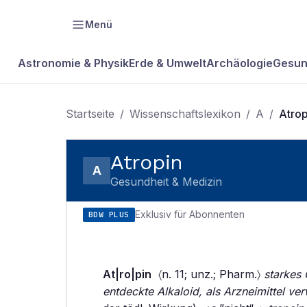
Menü
Astronomie & Physik
Erde & Umwelt
Archäologie
Gesun
Startseite
/
Wissenschaftslexikon
/
A
/
Atrop
Atropin
A
Gesundheit & Medizin
Exklusiv für Abonnenten
BDW PLUS
At|ro|pin
〈n. 11; unz.; Pharm.〉
starkes 
entdeckte Alkaloid, als Arzneimittel ve