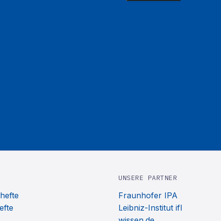
UNSERE PARTNER
hefte
Fraunhofer IPA
efte
Leibniz-Institut ifl
wissen.de