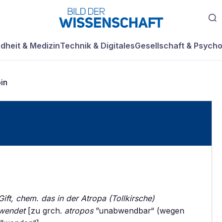
dheit & Medizin
Technik & Digitales
Gesellschaft & Psycho
in
Gift, chem. das in der Atropa (Tollkirsche)
rwendet
[zu grch.
atropos
”unabwendbar“ (wegen