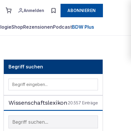
Anmelden
ABONNIEREN
logie
Shop
Rezensionen
Podcast
BDW Plus
Begriff suchen
Wissenschaftslexikon
20.557
Einträge
Begriff im Lexikon suchen