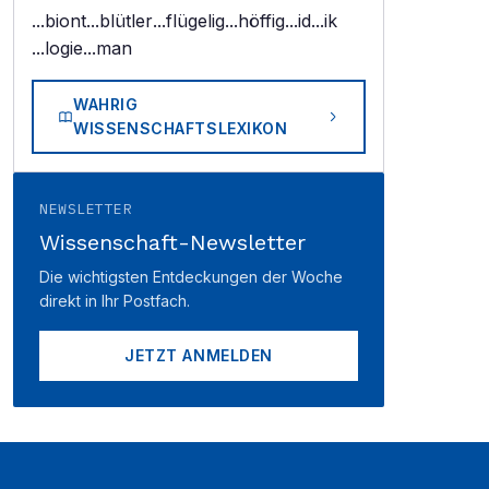
...biont
...blütler
...flügelig
...höffig
...id
...ik
...logie
...man
WAHRIG
WISSENSCHAFTSLEXIKON
NEWSLETTER
Wissenschaft-Newsletter
Die wichtigsten Entdeckungen der Woche
direkt in Ihr Postfach.
JETZT ANMELDEN