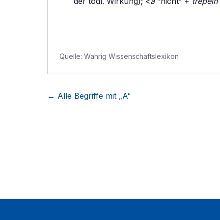
der tödl. Wirkung); <
a
”nicht“ +
trepein
Quelle:
Wahrig Wissenschaftslexikon
← Alle Begriffe mit „
A
“