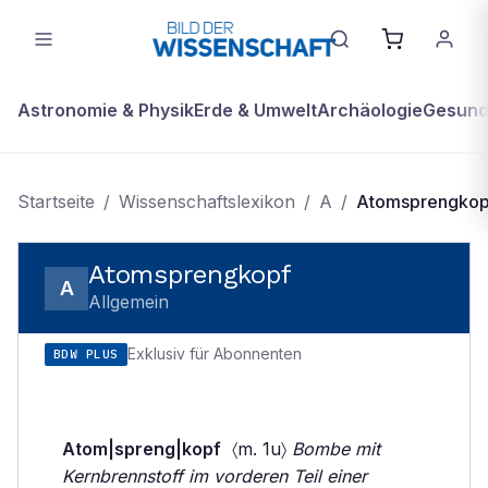
Astronomie & Physik
Erde & Umwelt
Archäologie
Gesundh
Startseite
/
Wissenschaftslexikon
/
A
/
Atomsprengkop
Atomsprengkopf
A
Allgemein
Exklusiv für Abonnenten
BDW PLUS
Atom|spreng|kopf
〈m. 1u〉
Bombe mit
Kernbrennstoff im vorderen Teil einer