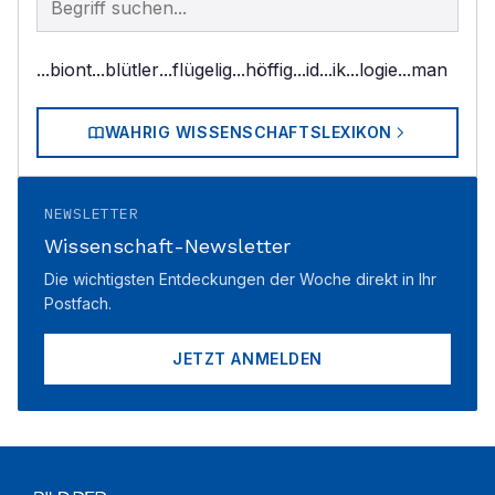
...biont
...blütler
...flügelig
...höffig
...id
...ik
...logie
...man
WAHRIG WISSENSCHAFTSLEXIKON
NEWSLETTER
Wissenschaft-Newsletter
Die wichtigsten Entdeckungen der Woche direkt in Ihr
Postfach.
JETZT ANMELDEN