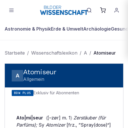
Astronomie & Physik
Erde & Umwelt
Archäologie
Gesundh
Startseite
/
Wissenschaftslexikon
/
A
/
Atomiseur
Atomiseur
A
Allgemein
Exklusiv für Abonnenten
BDW PLUS
Ato|mi|seur
〈[–zør] m. 1〉
Zerstäuber (für
Parfüms);
Sy
Atomizer
[frz., ”Spray(dose)“]