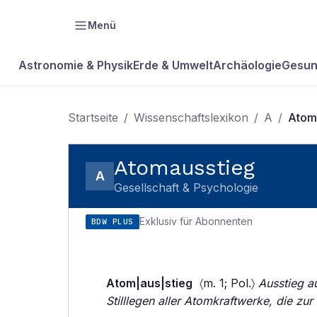
Menü
Astronomie & Physik
Erde & Umwelt
Archäologie
Gesun
Startseite
/
Wissenschaftslexikon
/
A
/
Atom
Atomausstieg
A
Gesellschaft & Psychologie
Exklusiv für Abonnenten
BDW PLUS
Atom|aus|stieg
〈m. 1; Pol.〉
Ausstieg a
Stilllegen aller Atomkraftwerke, die z