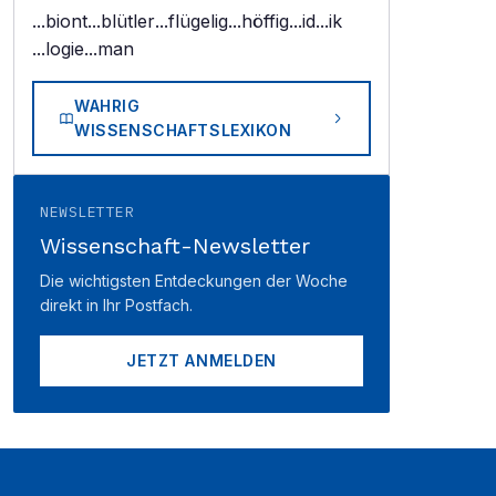
...biont
...blütler
...flügelig
...höffig
...id
...ik
...logie
...man
WAHRIG
WISSENSCHAFTSLEXIKON
NEWSLETTER
Wissenschaft-Newsletter
Die wichtigsten Entdeckungen der Woche
direkt in Ihr Postfach.
JETZT ANMELDEN