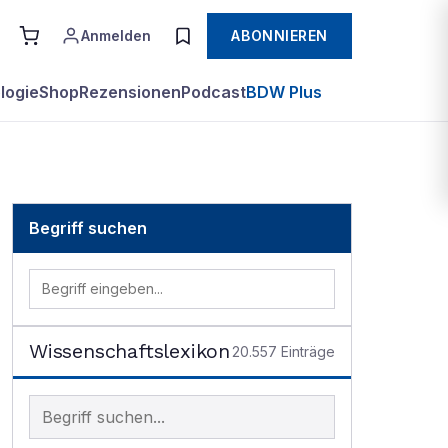
Anmelden
ABONNIEREN
logie
Shop
Rezensionen
Podcast
BDW Plus
Begriff suchen
Wissenschaftslexikon
20.557
Einträge
Begriff im Lexikon suchen