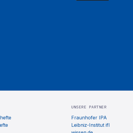
UNSERE PARTNER
hefte
Fraunhofer IPA
efte
Leibniz-Institut ifl
wissen.de