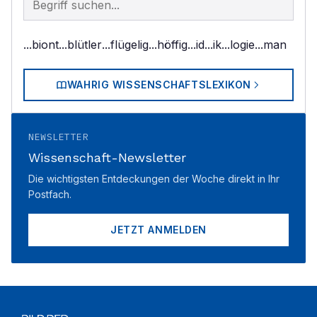
...biont
...blütler
...flügelig
...höffig
...id
...ik
...logie
...man
WAHRIG WISSENSCHAFTSLEXIKON
NEWSLETTER
Wissenschaft-Newsletter
Die wichtigsten Entdeckungen der Woche direkt in Ihr
Postfach.
JETZT ANMELDEN