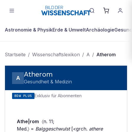
Astronomie & Physik
Erde & Umwelt
Archäologie
Gesundh
Startseite
/
Wissenschaftslexikon
/
A
/
Atherom
Atherom
A
Gesundheit & Medizin
Exklusiv für Abonnenten
BDW PLUS
Athe|rom
〈n. 11;
Med.〉 =
Balggeschwulst
[<grch.
athere