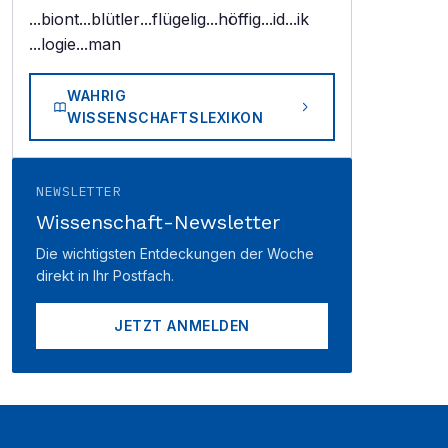
...biont
...blütler
...flügelig
...höffig
...id
...ik
...logie
...man
WAHRIG
WISSENSCHAFTSLEXIKON
NEWSLETTER
Wissenschaft-Newsletter
Die wichtigsten Entdeckungen der Woche
direkt in Ihr Postfach.
JETZT ANMELDEN