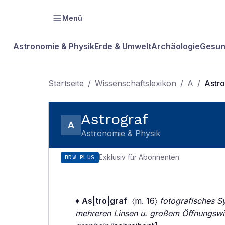
Menü
Astronomie & Physik
Erde & Umwelt
Archäologie
Gesun
Startseite
/
Wissenschaftslexikon
/
A
/
Astro
Astrograf
A
Astronomie & Physik
Exklusiv für Abonnenten
BDW PLUS
♦
As|tro|graf
〈m. 16〉
fotografisches S
mehreren Linsen u. großem Öffnungswi