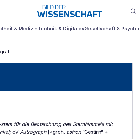
dheit & Medizin
Technik & Digitales
Gesellschaft & Psycho
graf
ystem für die Beobachtung des Sternhimmels mit
nkel;
oV
Astrograph
[<grch.
astron
”Gestirn“ +