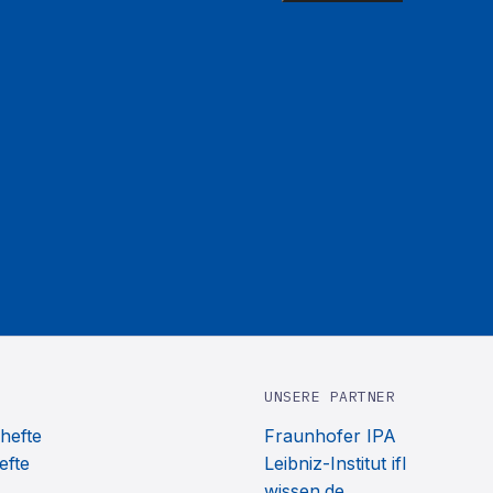
UNSERE PARTNER
hefte
Fraunhofer IPA
efte
Leibniz-Institut ifl
wissen.de