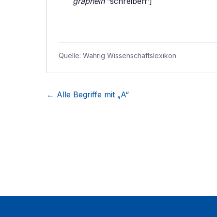
graphein
”schreiben“]
Quelle:
Wahrig Wissenschaftslexikon
← Alle Begriffe mit „
A
“