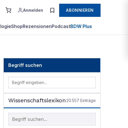
Anmelden
ABONNIEREN
logie
Shop
Rezensionen
Podcast
BDW Plus
Begriff suchen
Wissenschaftslexikon
20.557
Einträge
Begriff im Lexikon suchen