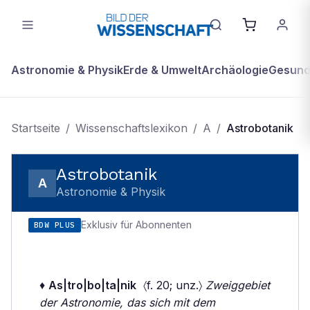
Astronomie & Physik
Erde & Umwelt
Archäologie
Gesundh
Startseite
/
Wissenschaftslexikon
/
A
/
Astrobotanik
Astrobotanik
A
Astronomie & Physik
Exklusiv für Abonnenten
BDW PLUS
♦
As|tro|bo|ta|nik
〈f. 20; unz.〉
Zweiggebiet
der Astronomie, das sich mit dem