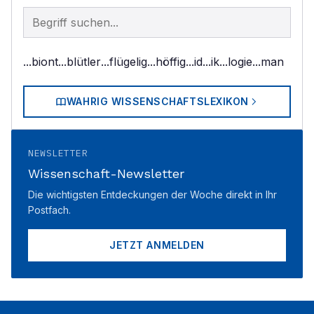
Begriff im Lexikon suchen
...biont
...blütler
...flügelig
...höffig
...id
...ik
...logie
...man
WAHRIG WISSENSCHAFTSLEXIKON
NEWSLETTER
Wissenschaft-Newsletter
Die wichtigsten Entdeckungen der Woche direkt in Ihr
Postfach.
JETZT ANMELDEN