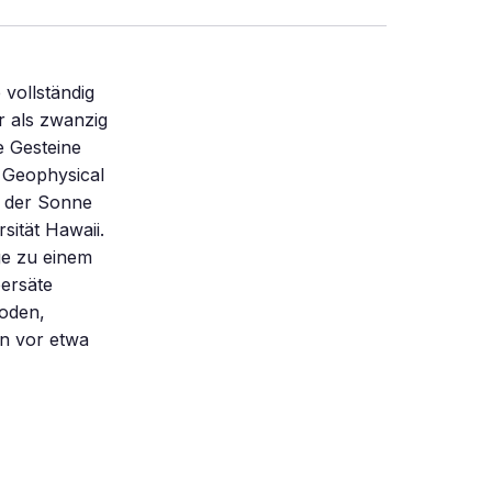
 vollständig
r als zwanzig
e Gesteine
n Geophysical
n der Sonne
sität Hawaii.
ge zu einem
ersäte
boden,
n vor etwa