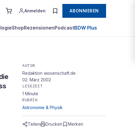
Anmelden
ABONNIEREN
logie
Shop
Rezensionen
Podcast
BDW Plus
AUTOR
Redaktion wissenschaft.de
die
02. März 2002
ss
LESEZEIT
1
Minute
RUBRIK
Astronomie & Physik
Teilen
Drucken
Merken