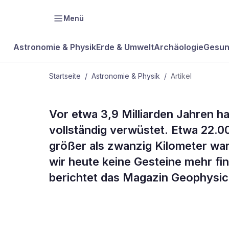
Menü
Astronomie & Physik
Erde & Umwelt
Archäologie
Gesun
Startseite
/
Astronomie & Physik
/
Artikel
ASTRONOMIE & PHYSIK
Vor etwa 3,9 Milliarden Jahren h
Asteroiden 
vollständig verwüstet. Etwa 22.0
größer als zwanzig Kilometer wa
Urerde
wir heute keine Gesteine mehr find
berichtet das Magazin Geophysic