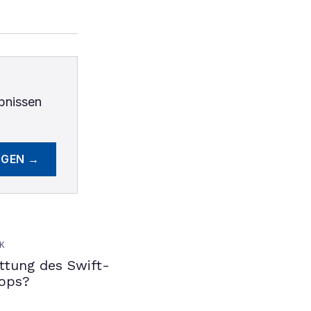
bnissen
EGEN →
K
ettung des Swift-
ops?