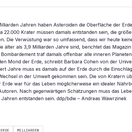
illiarden Jahren haben Asteroiden die Oberfläche der Erde
a 22.000 Krater müssen damals entstanden sein, die größe
en. Die Verwüstung war so umfassend, dass wir heute kein
ie älter als 3,9 Milliarden Jahre sind, berichtet das Magazi
 Bombardement traf damals offenbar alle inneren Planete
 den Mond der Erde, schreibt Barbara Cohen von der Univer
ert Jahre muss es damals auf der Erde durch die Einschlä
echsel in der Umwelt gekommen sein. Die von Kratern üb
r Erde war für das Leben möglicherweise ein idealer Nähr
 Autoren. Nach gegenwärtigen Schätzungen muss das Lebe
en Jahren entstanden sein. ddp/bdw – Andreas Wawrzinek
ERDE
MILLIARDEN