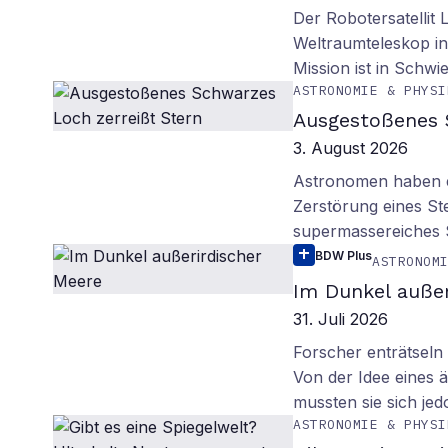
Der Robotersatellit 
Weltraumteleskop in
Mission ist in Schwie
ASTRONOMIE & PHYSI
Ausgestoßenes 
3. August 2026
Astronomen haben ei
Zerstörung eines St
supermassereiches
BDW Plus
ASTRONOM
Im Dunkel außer
31. Juli 2026
Forscher enträtsel
Von der Idee eines
mussten sie sich je
ASTRONOMIE & PHYSI