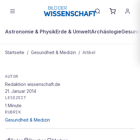
Astronomie & Physik
Erde & Umwelt
Archäologie
Gesundh
Startseite
/
Gesundheit & Medizin
/
Artikel
GESUNDHEIT & MEDIZIN
Arthrose durch Sport
AUTOR
Redaktion wissenschaft.de
21. Januar 2014
LESEZEIT
1
Minute
RUBRIK
Gesundheit & Medizin