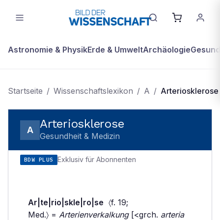
Astronomie & Physik
Erde & Umwelt
Archäologie
Gesundh
Startseite
/
Wissenschaftslexikon
/
A
/
Arteriosklerose
Arteriosklerose
A
Gesundheit & Medizin
Exklusiv für Abonnenten
BDW PLUS
Ar|te|rio|skle|ro|se
〈f. 19;
Med.〉 =
Arterienverkalkung
[<grch.
arteria