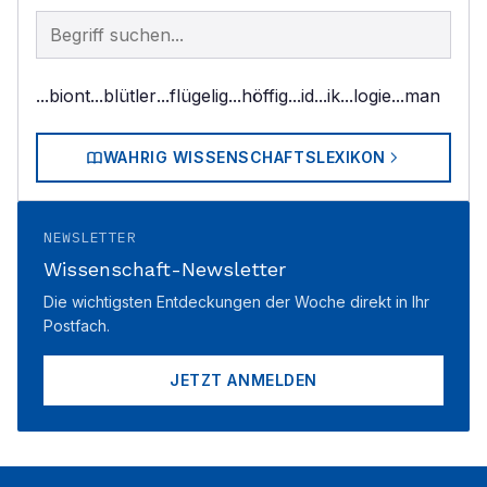
Begriff im Lexikon suchen
...biont
...blütler
...flügelig
...höffig
...id
...ik
...logie
...man
WAHRIG WISSENSCHAFTSLEXIKON
NEWSLETTER
Wissenschaft-Newsletter
Die wichtigsten Entdeckungen der Woche direkt in Ihr
Postfach.
JETZT ANMELDEN