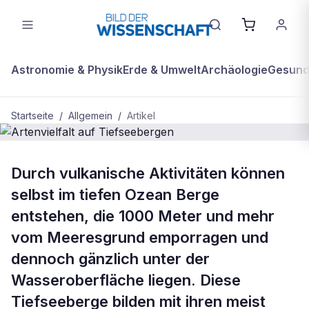
Astronomie & Physik
Erde & Umwelt
Archäologie
Gesundh
Startseite
/
Allgemein
/
Artikel
ALLGEMEIN
Durch vulkanische Aktivitäten können
Artenvielfalt auf Tiefseebergen
selbst im tiefen Ozean Berge
entstehen, die 1000 Meter und mehr
vom Meeresgrund emporragen und
dennoch gänzlich unter der
Wasseroberfläche liegen. Diese
Tiefseeberge bilden mit ihren meist