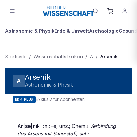
Astronomie & Physik
Erde & Umwelt
Archäologie
Gesundh
Startseite
/
Wissenschaftslexikon
/
A
/
Arsenik
Arsenik
A
Astronomie & Physik
Exklusiv für Abonnenten
BDW PLUS
Ar|se|nik
〈n.; –s; unz.; Chem.〉
Verbindung
des Arsens mit Sauerstoff, sehr