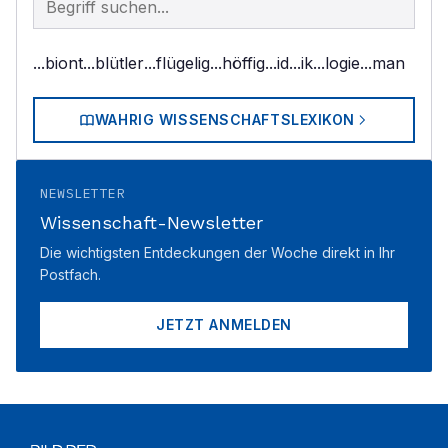
...biont
...blütler
...flügelig
...höffig
...id
...ik
...logie
...man
WAHRIG WISSENSCHAFTSLEXIKON
NEWSLETTER
Wissenschaft-Newsletter
Die wichtigsten Entdeckungen der Woche direkt in Ihr
Postfach.
JETZT ANMELDEN