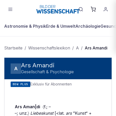
Astronomie & Physik
Erde & Umwelt
Archäologie
Gesundh
Startseite
/
Wissenschaftslexikon
/
A
/
Ars Amandi
Ars Amandi
A
Gesellschaft & Psychologie
Exklusiv für Abonnenten
BDW PLUS
Ars Aman|di
〈f.; –
–; unz.〉
Liebeskunst
[<lat.
ars
”Kunst“ +