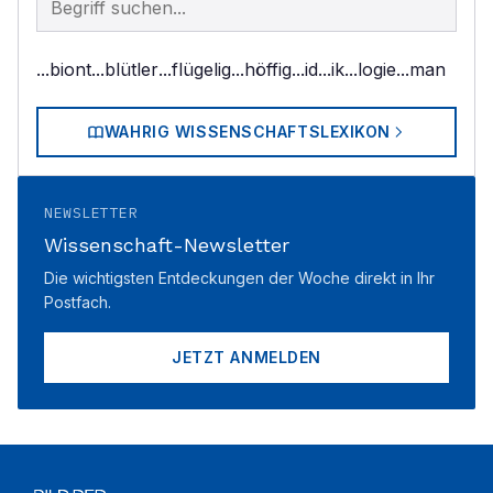
...biont
...blütler
...flügelig
...höffig
...id
...ik
...logie
...man
WAHRIG WISSENSCHAFTSLEXIKON
NEWSLETTER
Wissenschaft-Newsletter
Die wichtigsten Entdeckungen der Woche direkt in Ihr
Postfach.
JETZT ANMELDEN