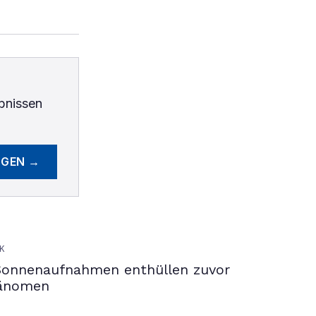
bnissen
EGEN →
K
Sonnenaufnahmen enthüllen zuvor
hänomen