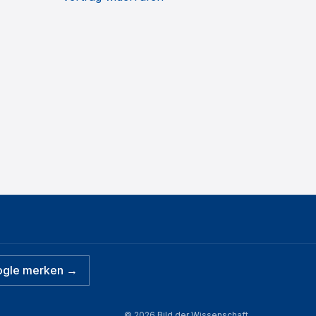
ogle merken →
©
2026
Bild der Wissenschaft