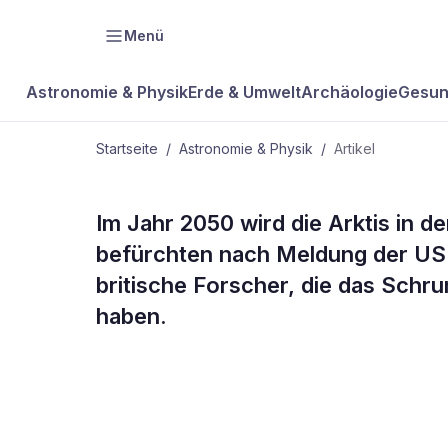
Menü
Astronomie & Physik
Erde & Umwelt
Archäologie
Gesun
Startseite
/
Astronomie & Physik
/
Artikel
ASTRONOMIE & PHYSIK
Im Jahr 2050 wird die Arktis in d
Arktische S
befürchten nach Meldung der US
britische Forscher, die das Sch
Jahren eisfr
haben.