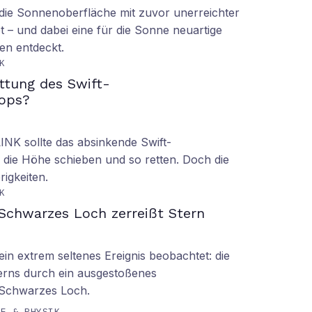
ie Sonnenoberfläche mit zuvor unerreichter
t – und dabei eine für die Sonne neuartige
en entdeckt.
K
ettung des Swift-
ops?
LINK sollte das absinkende Swift-
 die Höhe schieben und so retten. Doch die
rigkeiten.
K
Schwarzes Loch zerreißt Stern
n extrem seltenes Ereignis beobachtet: die
erns durch ein ausgestoßenes
 Schwarzes Loch.
IE & PHYSIK