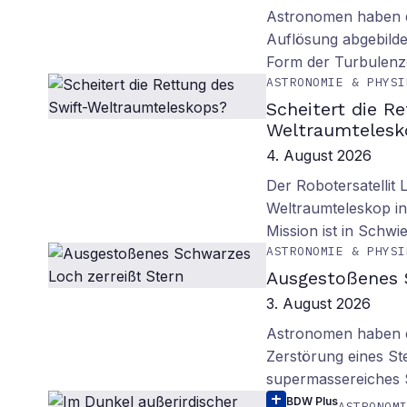
Astronomen haben d
Auflösung abgebilde
Form der Turbulenz
ASTRONOMIE & PHYSI
Scheitert die R
Weltraumtelesk
4. August 2026
Der Robotersatellit 
Weltraumteleskop in
Mission ist in Schwie
ASTRONOMIE & PHYSI
Ausgestoßenes 
3. August 2026
Astronomen haben ei
Zerstörung eines St
supermassereiches
BDW Plus
ASTRONOM