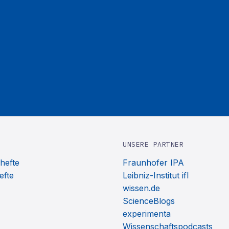
UNSERE PARTNER
hefte
Fraunhofer IPA
efte
Leibniz-Institut ifl
wissen.de
ScienceBlogs
experimenta
Wissenschaftspodcasts