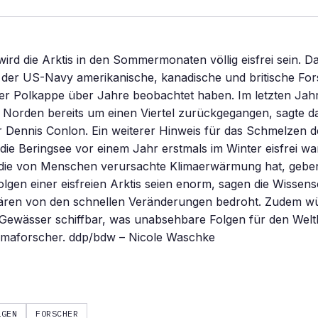
ird die Arktis in den Sommermonaten völlig eisfrei sein. D
der US-Navy amerikanische, kanadische und britische Fors
r Polkappe über Jahre beobachtet haben. Im letzten Jahr
m Norden bereits um einen Viertel zurückgegangen, sagte 
 Dennis Conlon. Ein weiterer Hinweis für das Schmelzen d
s die Beringsee vor einem Jahr erstmals im Winter eisfrei w
i die von Menschen verursachte Klimaerwärmung hat, gebe
olgen einer eisfreien Arktis seien enorm, sagen die Wissensc
ären von den schnellen Veränderungen bedroht. Zudem w
 Gewässer schiffbar, was unabsehbare Folgen für den Welt
limaforscher. ddp/bdw – Nicole Waschke
LGEN
FORSCHER