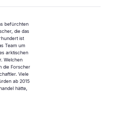
as befürchten
cher, die das
hundert ist
das Team um
es arktischen
ar. Welchen
n die Forscher
haftler. Viele
ürden ab 2015
handel hätte,