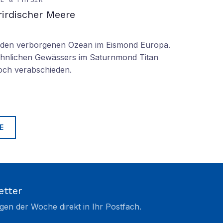
irdischer Meere
n den verborgenen Ozean im Eismond Europa.
 ähnlichen Gewässers im Saturnmond Titan
doch verabschieden.
E
etter
gen der Woche direkt in Ihr Postfach.