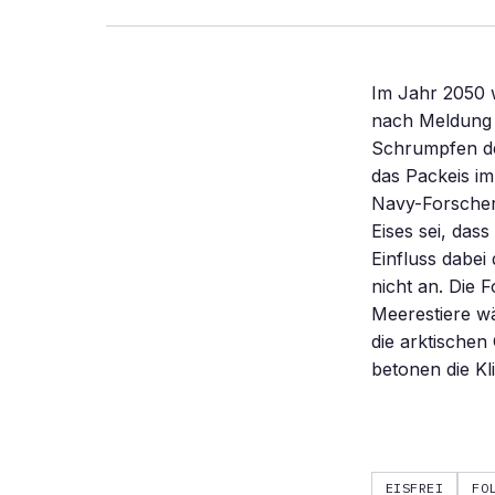
Im Jahr 2050 w
nach Meldung 
Schrumpfen de
das Packeis i
Navy-Forscher
Eises sei, das
Einfluss dabe
nicht an. Die F
Meerestiere w
die arktischen
betonen die K
EISFREI
FO