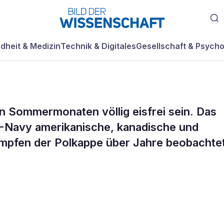
dheit & Medizin
Technik & Digitales
Gesellschaft & Psycho
en Sommermonaten völlig eisfrei sein. Das
ommer in 50
-Navy amerikanische, kanadische und
rumpfen der Polkappe über Jahre beobachte
ei