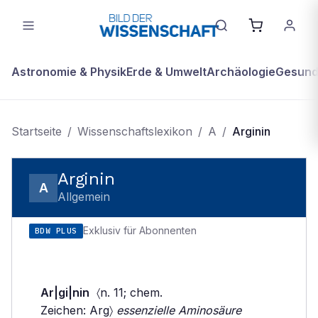
Astronomie & Physik
Erde & Umwelt
Archäologie
Gesundh
Startseite
/
Wissenschaftslexikon
/
A
/
Arginin
Arginin
A
Allgemein
Exklusiv für Abonnenten
BDW PLUS
Ar|gi|nin
〈n. 11; chem.
Zeichen: Arg〉
essenzielle Aminosäure