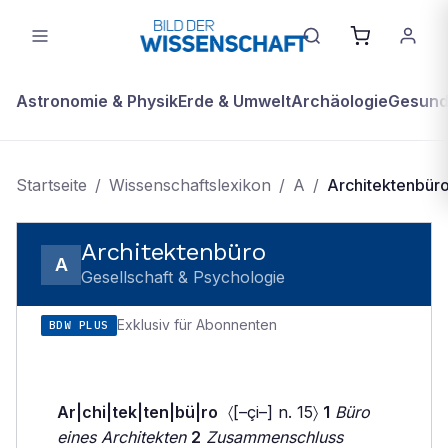
Astronomie & Physik
Erde & Umwelt
Archäologie
Gesundh
Startseite
/
Wissenschaftslexikon
/
A
/
Architektenbür
Architektenbüro
A
Gesellschaft & Psychologie
Exklusiv für Abonnenten
BDW PLUS
Ar|chi|tek|ten|bü|ro
〈[–çi–] n. 15〉
1
Büro
eines Architekten
2
Zusammenschluss