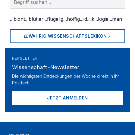
...biont
...blütler
...flügelig
...höffig
...id
...ik
...logie
...man
WAHRIG WISSENSCHAFTSLEXIKON
NEWSLETTER
Wissenschaft-Newsletter
Die wichtigsten Entdeckungen der Woche direkt in Ihr
Postfach.
JETZT ANMELDEN