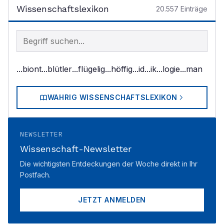
Wissenschaftslexikon
20.557
Einträge
Begriff im Lexikon suchen
...biont
...blütler
...flügelig
...höffig
...id
...ik
...logie
...man
WAHRIG WISSENSCHAFTSLEXIKON
NEWSLETTER
Wissenschaft-Newsletter
Die wichtigsten Entdeckungen der Woche direkt in Ihr
Postfach.
JETZT ANMELDEN