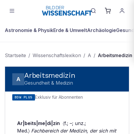
Astronomie & Physik
Erde & Umwelt
Archäologie
Gesundh
Startseite
/
Wissenschaftslexikon
/
A
/
Arbeitsmedizin
Arbeitsmedizin
A
Gesundheit & Medizin
Exklusiv für Abonnenten
BDW PLUS
Ar|beits|me|di|zin
〈f.; –; unz.;
Med.〉
Fachbereich der Medizin, der sich mit