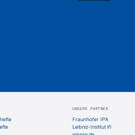
UNSERE PARTNER
hefte
Fraunhofer IPA
efte
Leibniz-Institut ifl
wissen.de