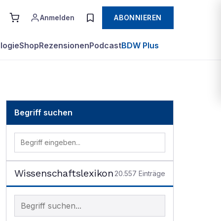
Anmelden
ABONNIEREN
logie
Shop
Rezensionen
Podcast
BDW Plus
Begriff suchen
Wissenschaftslexikon
20.557
Einträge
Begriff im Lexikon suchen