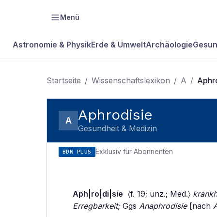
Menü
Astronomie & Physik
Erde & Umwelt
Archäologie
Gesun
Startseite
/
Wissenschaftslexikon
/
A
/
Aphr
Aphrodisie
A
Gesundheit & Medizin
Exklusiv für Abonnenten
BDW PLUS
Aph|ro|di|sie
〈f. 19; unz.; Med.〉
krankh
Erregbarkeit;
Ggs
Anaphrodisie
[nach
A