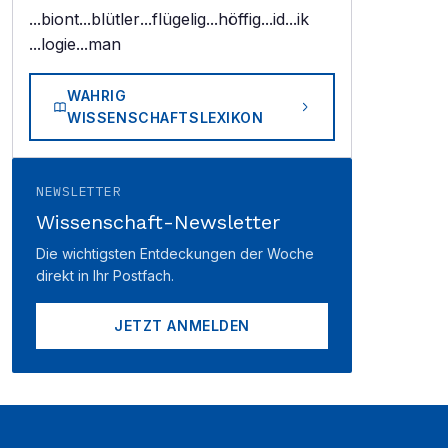
...biont
...blütler
...flügelig
...höffig
...id
...ik
...logie
...man
WAHRIG
WISSENSCHAFTSLEXIKON
NEWSLETTER
Wissenschaft-Newsletter
Die wichtigsten Entdeckungen der Woche
direkt in Ihr Postfach.
JETZT ANMELDEN