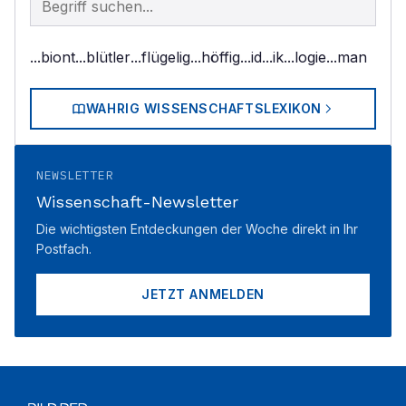
...biont
...blütler
...flügelig
...höffig
...id
...ik
...logie
...man
WAHRIG WISSENSCHAFTSLEXIKON
NEWSLETTER
Wissenschaft-Newsletter
Die wichtigsten Entdeckungen der Woche direkt in Ihr
Postfach.
JETZT ANMELDEN