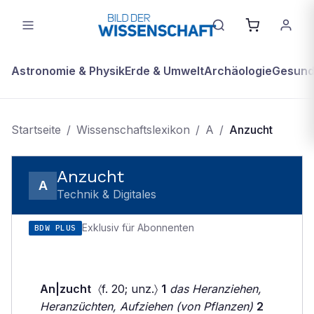
Astronomie & Physik
Erde & Umwelt
Archäologie
Gesundh
Startseite
/
Wissenschaftslexikon
/
A
/
Anzucht
Anzucht
A
Technik & Digitales
Exklusiv für Abonnenten
BDW PLUS
An|zucht
〈f. 20; unz.〉
1
das Heranziehen,
Heranzüchten, Aufziehen (von Pflanzen)
2