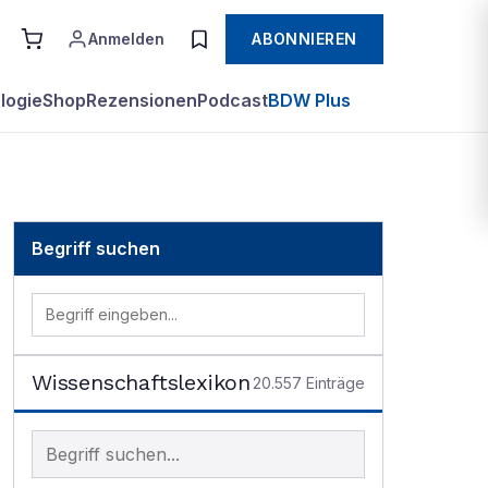
Anmelden
ABONNIEREN
logie
Shop
Rezensionen
Podcast
BDW Plus
Begriff suchen
Wissenschaftslexikon
20.557
Einträge
Begriff im Lexikon suchen