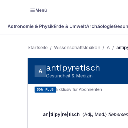
Menü
Astronomie & Physik
Erde & Umwelt
Archäologie
Gesun
Startseite
/
Wissenschaftslexikon
/
A
/
antip
antipyretisch
A
Gesundheit & Medizin
Exklusiv für Abonnenten
BDW PLUS
an|ti|py|re|tisch
〈Adj.; Med.〉
fieberse