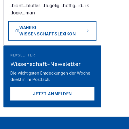
...biont
...blütler
...flügelig
...höffig
...id
...ik
...logie
...man
WAHRIG
WISSENSCHAFTSLEXIKON
NEWSLETTER
Wissenschaft-Newsletter
Die wichtigsten Entdeckungen der Woche
direkt in Ihr Postfach.
JETZT ANMELDEN