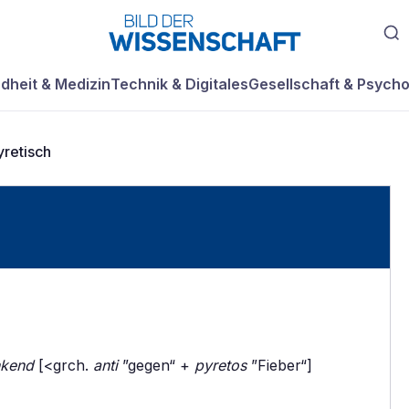
dheit & Medizin
Technik & Digitales
Gesellschaft & Psycho
yretisch
nkend
[<grch.
anti
”gegen“ +
pyretos
”Fieber“]